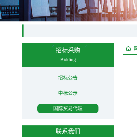
招标采购
Bidding
招标公告
中标公示
国际贸易代理
联系我们