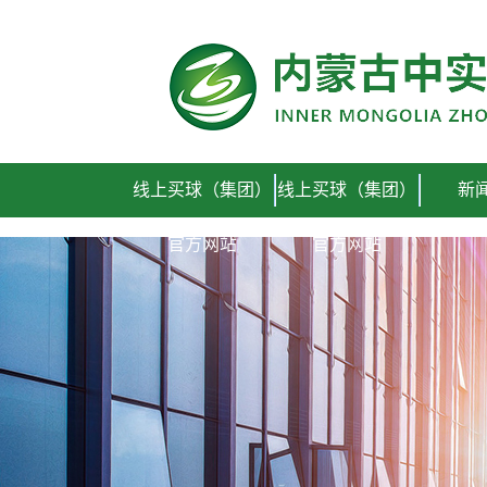
线上买球（集团）官方网站
线上买球（集团）
线上买球（集团）
新
官方网站
官方网站