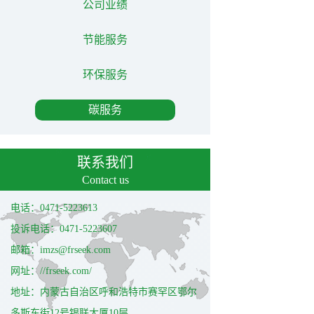
公司业绩
节能服务
环保服务
碳服务
联系我们
Contact us
电话：0471-5223613
投诉电话：0471-5223607
邮箱：imzs@frseek.com
网址：//frseek.com/
地址：内蒙古自治区呼和浩特市赛罕区鄂尔
多斯东街12号银联大厦10层