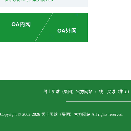
线上买球（集团）官方网站
/
线上买球（集团
Copyright © 2002-2026 线上买球（集团）官方网站 All rights reserved.