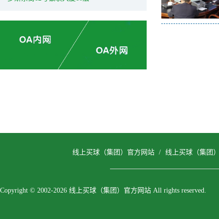
线上买球（集团）官方网站
/
线上买球（集团
Copyright © 2002-2026 线上买球（集团）官方网站 All rights reserved.