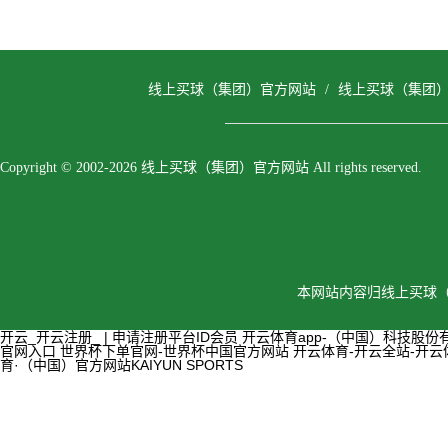
线上买球（集团）官方网站
/
线上买球（集团
Copyright © 2002-2026 线上买球（集团）官方网站 All rights reserved.
本网站内容归线上买球
开云_开云注册_ | 申请注册平台ID会员
开云体育app-（中国）科技股份
官网入口
世界杯下单官网-世界杯中国官方网站
开云体育-开云全站-开
育·（中国）官方网站KAIYUN SPORTS