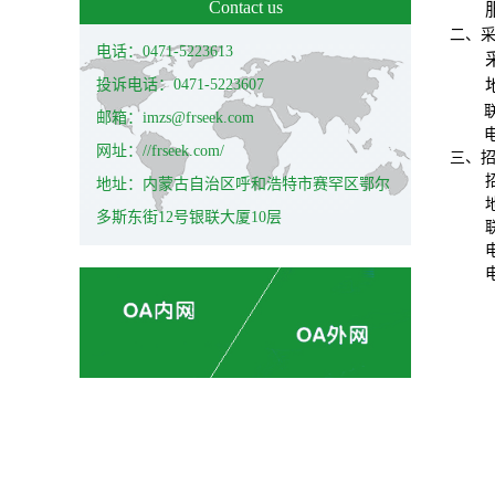
Contact us
二、
电话：0471-5223613
投诉电话：0471-5223607
邮箱：imzs@frseek.com
电
网址：//frseek.com/
三、
地址：内蒙古自治区呼和浩特市赛罕区鄂尔
多斯东街12号银联大厦10层
电