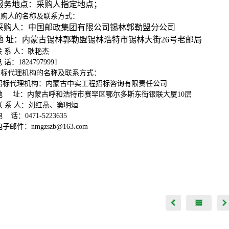
服务地点：采购人指定地点；
采购人的名称及联系方式：
采购人：中国邮政集团有限公司锡林郭勒盟分公司
地 址：内蒙古锡林郭勒盟锡林浩特市锡林大街26号老邮局
联 系 人：耿艳杰
 话：18247979991
招标代理机构的名称及联系方式：
招标代理机构：内蒙古中实工程招标咨询有限责任公司
地 址：内蒙古呼和浩特市赛罕区鄂尔多斯东街银联大厦10层
联 系 人：刘红燕、窦明烜
 话：0471-5223635
电子邮件：nmgzszb@163.com