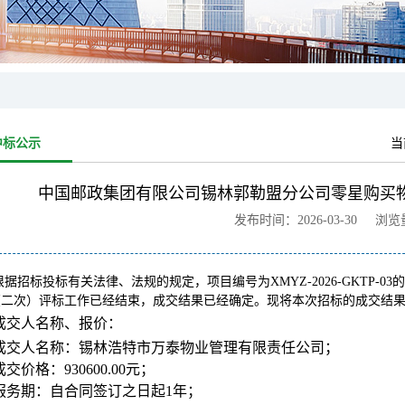
中标公示
当
中国邮政集团有限公司锡林郭勒盟分公司零星购买
发布时间：2026-03-30 浏
根据招标投标有关法律、法规的规定，项目编号为XMYZ-2026-GKTP
（二次）评标工作已经结束，成交结果已经确定。现将本次招标的成交结
成交人名称、报价：
成交人名称：锡林浩特市万泰物业管理有限责任公司；
成交价格：930600.00元；
服务期：自合同签订之日起1年；