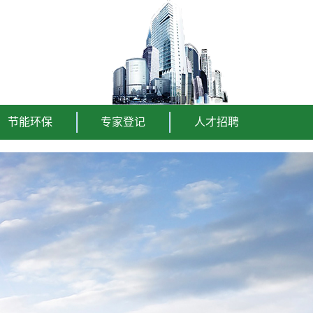
节能环保
专家登记
人才招聘