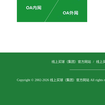
线上买球（集团）官方网站
/
线上
Copyright © 2002-2026 线上买球（集团）官方网站 All rights res