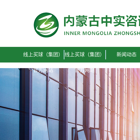
线上买球（集团）官方网站
线上买球（集团）
线上买球（集团）
新闻动态
官方网站
官方网站