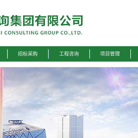
招标采购
工程咨询
项目管理