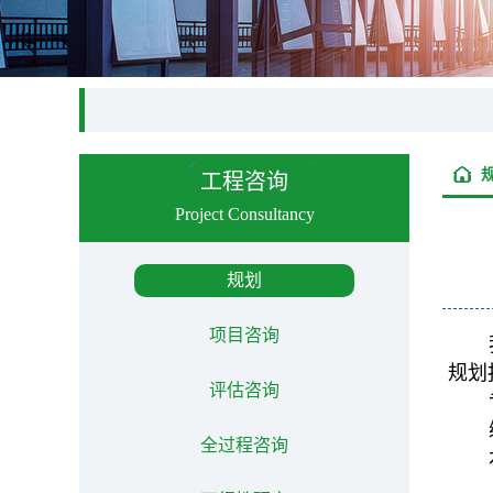
工程咨询
Project Consultancy
规划
项目咨询
规划
评估咨询
全过程咨询