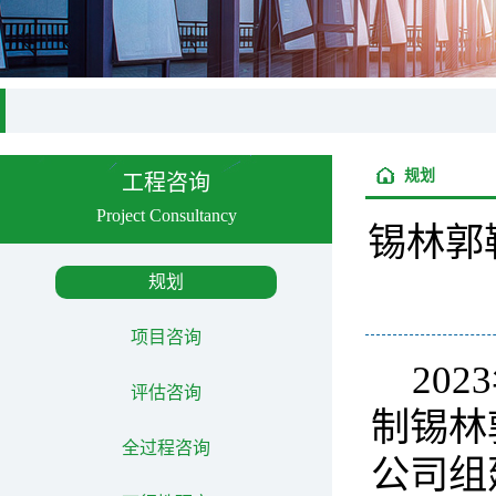
规划
工程咨询
Project Consultancy
锡林郭
规划
项目咨询
20
评估咨询
制锡林
全过程咨询
公司组