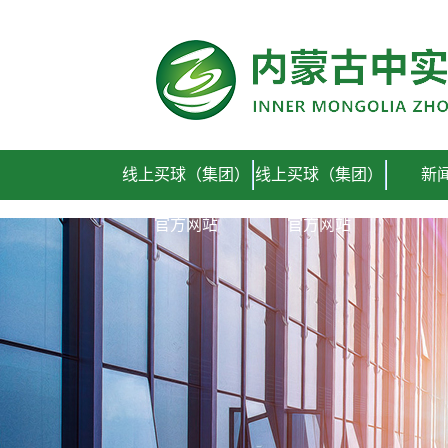
线上买球（集团）官方网站
线上买球（集团）
线上买球（集团）
新
官方网站
官方网站