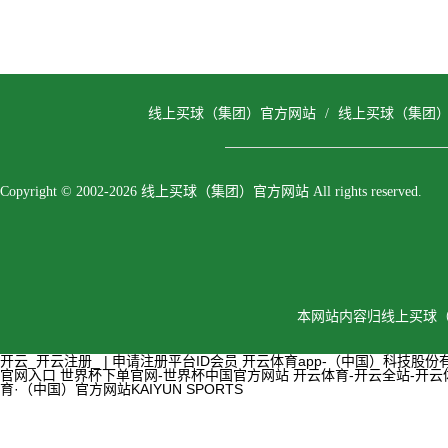
线上买球（集团）官方网站
/
线上买球（集团
Copyright © 2002-2026 线上买球（集团）官方网站 All rights reserved.
本网站内容归线上买球
开云_开云注册_ | 申请注册平台ID会员
开云体育app-（中国）科技股份
官网入口
世界杯下单官网-世界杯中国官方网站
开云体育-开云全站-开
育·（中国）官方网站KAIYUN SPORTS