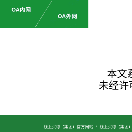
本文
未经许
线上买球（集团）官方网站
/
线上买球（集团