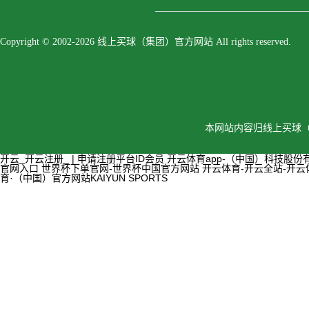
Copyright © 2002-2026 线上买球（集团）官方网站 All rights reserved.
本网站内容归线上买球
开云_开云注册_ | 申请注册平台ID会员
开云体育app-（中国）科技股份
官网入口
世界杯下单官网-世界杯中国官方网站
开云体育-开云全站-开
育·（中国）官方网站KAIYUN SPORTS