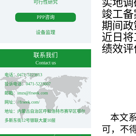
实地调
可行性研究
竣工备
PPP咨询
期间政
设备监理
近日将
绩效评
联系我们
Contact us
电话：0471-5223613
投诉电话：0471-5223607
邮箱：imzs@frseek.com
网址：//frseek.com/
地址：内蒙古自治区呼和浩特市赛罕区鄂尔
本文
多斯东街12号银联大厦10层
可，不