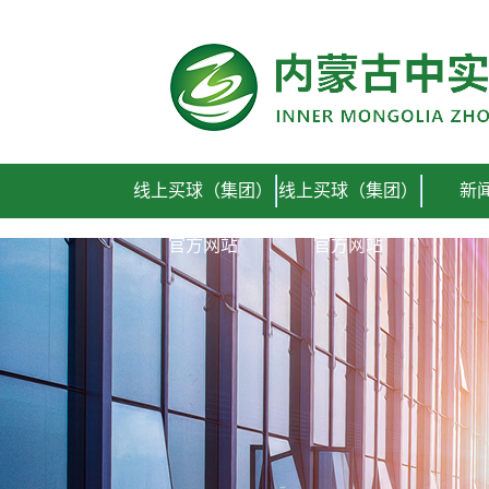
线上买球（集团）官方网站
线上买球（集团）
线上买球（集团）
新
官方网站
官方网站