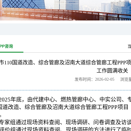
PP咨询
市110国道改造、综合管廊及沼南大道综合管廊工程PPP
工作圆满收关
发布时间：2026-02-05 浏览
2025年底，由代建中心、燃热管廊中心、中实公司
0国道改造、综合管廊及沼南大道综合管廊工程PPP项目
。
专家组通过现场资料查阅、现场调研、问卷调查及访
评价组通过现场资料查阅、现场调研的方法进行了临