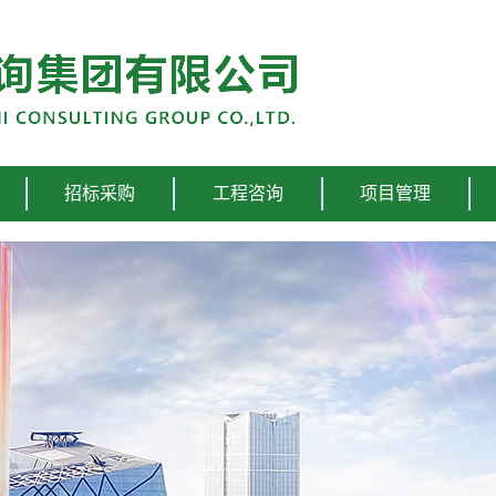
招标采购
工程咨询
项目管理