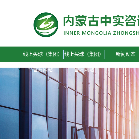
线上买球（集团）官方网站
线上买球（集团）
线上买球（集团）
新闻动态
官方网站
官方网站