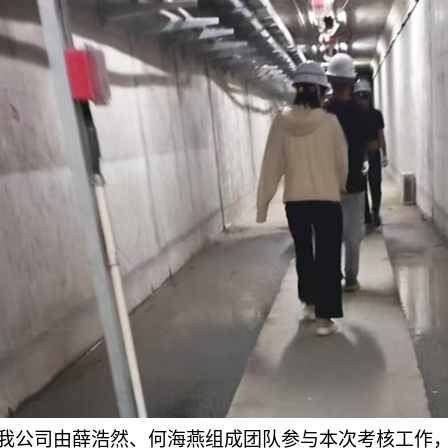
我公司由薛浩然、何海燕组成团队参与本次考核工作