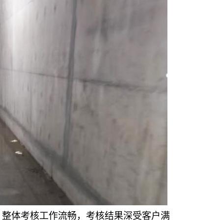
，整体考核工作流畅，考核结果深受客户满