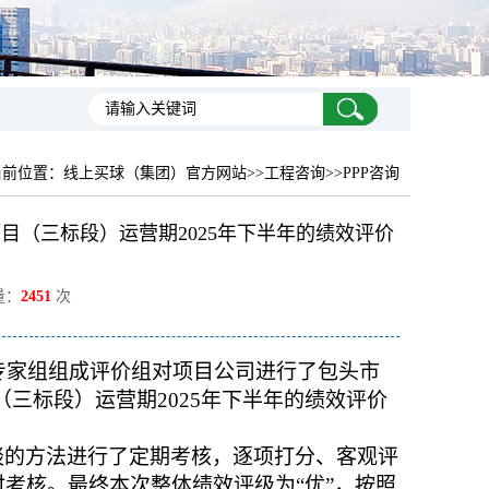
当前位置：
线上买球（集团）官方网站
>>工程咨询>>PPP咨询
项目（三标段）运营期2025年下半年的绩效评价
量：
2451
次
、专家组组成评价组对项目公司进行了包头市
（三标段）运营期2025年下半年的绩效评价
谈的方法进行了定期考核，逐项打分、客观评
时考核。最终本次整体绩效评级为
“
优
”
，按照