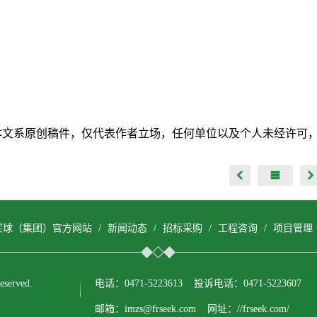
本文系原创稿件，仅代表作者立场，任何单位以及个人未经许可
买球（集团）官方网站
/
新闻动态
/
招标采购
/
工程咨询
/
项目管理
erved.
电话：0471-5223613 投诉电话：0471-5223607
邮箱：imzs@frseek.com 网址：//frseek.com/