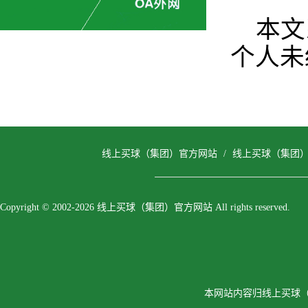
本文
个人未
线上买球（集团）官方网站
/
线上买球（集团
Copyright © 2002-2026 线上买球（集团）官方网站 All rights reserved.
本网站内容归线上买球