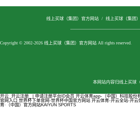
线上买球（集团）官方网站
/
线上买球（集团
Copyright © 2002-2026 线上买球（集团）官方网站 All rights reserved.
本网站内容归线上买球
开云_开云注册_ | 申请注册平台ID会员
开云体育app-（中国）科技股份
官网入口
世界杯下单官网-世界杯中国官方网站
开云体育-开云全站-开
育·（中国）官方网站KAIYUN SPORTS