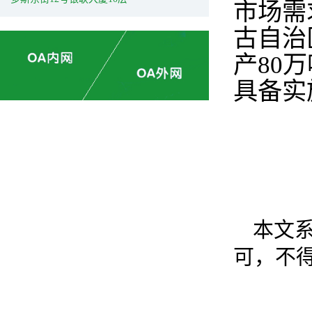
市场需
古自治
产80
具备实
本文
可，不