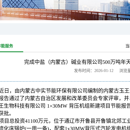
节能服务
当
完成中盐（内蒙古）碱业有限公司500万吨年
发布时间：2026-01-12 浏览
近日，由内蒙古中实节能环保有限公司编制的内蒙古玉王生物
报告通过了内蒙古自治区发展和改革委员会专家评审，并
王生物科技有限公司 1×30MW 背压机组新建项目节能报告
获批。
项目总投资41100万元，位于通辽市开鲁县开鲁镇北郊工业
流化床锅炉(一用一备)，配套1x30MW背压式汽轮发电