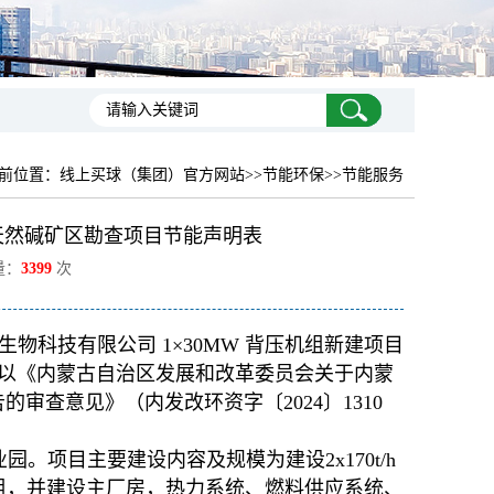
前位置：
线上买球（集团）官方网站
>>节能环保>>节能服务
天然碱矿区勘查项目节能声明表
量：
3399
次
科技有限公司 1×30MW 背压机组新建项目
以《内蒙古自治区发展和改革委员会关于内蒙
的审查意见》（内发改环资字〔2024〕1310
园。项目主要建设内容及规模为建设2x170t/h
机组，并建设主厂房，热力系统、燃料供应系统、