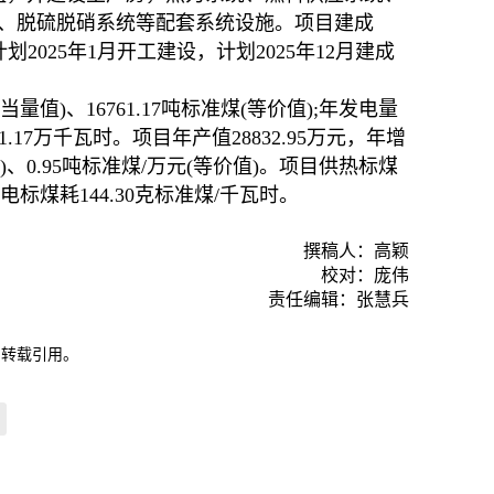
、脱硫脱硝系统等配套系统设施。项目建成
目计划2025年1月开工建设，计划2025年12月建成
量值)、16761.17吨标准煤(等价值);年发电量
11.17万千瓦时。项目年产值28832.95万元，年增
值)、0.95吨标准煤/万元(等价值)。项目供热标煤
发电标煤耗144.30克标准煤/千瓦时。
撰稿人：高颖
校对：庞伟
责任编辑：张慧兵
自转载引用。