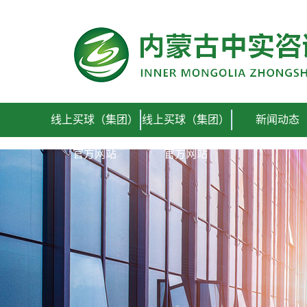
线上买球（集团）官方网站
线上买球（集团）
线上买球（集团）
新闻动态
官方网站
官方网站