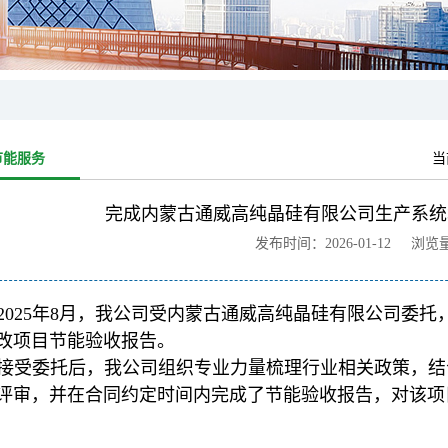
节能服务
当
完成内蒙古通威高纯晶硅有限公司生产系统
发布时间：2026-01-12 浏览
2025年8月，我公司受内蒙古通威高纯晶硅有限公司委
改项目节能验收报告。
接受委托后，我公司组织专业力量梳理行业相关政策，结
评审，并在合同约定时间内完成了节能验收报告，对该项