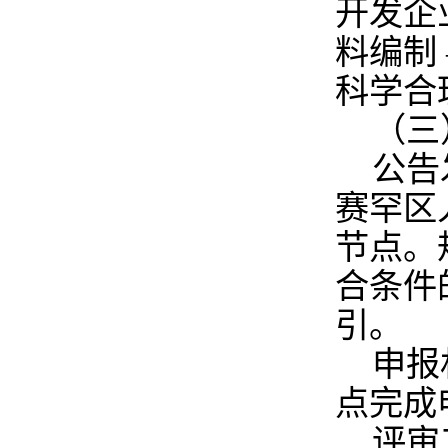
开发企
料编制
科学合
（三
公告
赛罕区
节点。
合条件
引。
申报
点完成
评审