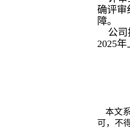
确评审
障。
公司
202
本文
可，不