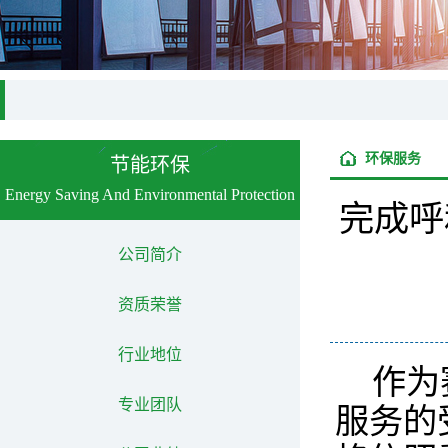
环保服务
节能环保
Energy Saving And Environmental Protection
完成呼
公司简介
资质荣誉
行业地位
作为
专业团队
服务的