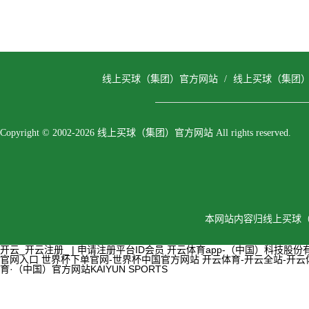
线上买球（集团）官方网站
/
线上买球（集团
Copyright © 2002-2026 线上买球（集团）官方网站 All rights reserved.
本网站内容归线上买球
开云_开云注册_ | 申请注册平台ID会员
开云体育app-（中国）科技股份
官网入口
世界杯下单官网-世界杯中国官方网站
开云体育-开云全站-开
育·（中国）官方网站KAIYUN SPORTS