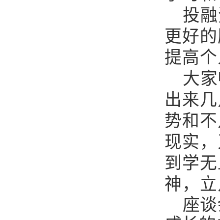
投融
更好的
提高个
大家
出来几
势和不
现实，
到学无
神，立
座谈